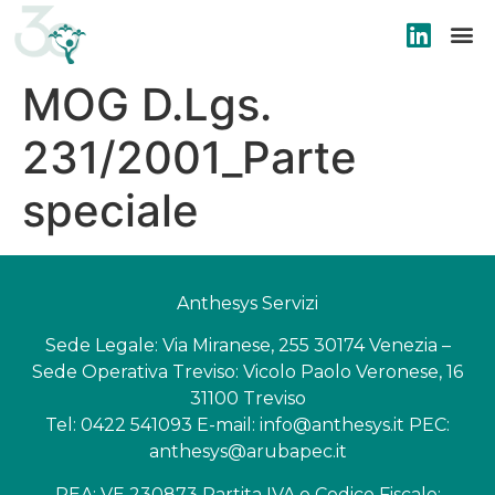
MOG D.Lgs.
231/2001_Parte
speciale
Anthesys Servizi
Sede Legale: Via Miranese, 255 30174 Venezia –
Sede Operativa Treviso: Vicolo Paolo Veronese, 16
31100 Treviso
Tel: 0422 541093 E-mail: info@anthesys.it PEC:
anthesys@arubapec.it
REA: VE 230873 Partita IVA e Codice Fiscale: