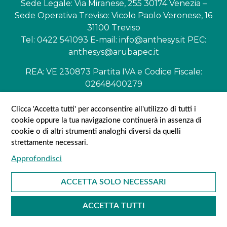
Sede Legale: Via Miranese, 255 30174 Venezia –
Sede Operativa Treviso: Vicolo Paolo Veronese, 16
31100 Treviso
Tel: 0422 541093 E-mail: info@anthesys.it PEC:
anthesys@arubapec.it
REA: VE 230873 Partita IVA e Codice Fiscale:
02648400279
Copyright
©
2022 Anthesys Tutti i diritti riservati
Clicca 'Accetta tutti' per acconsentire all'utilizzo di tutti i
cookie oppure la tua navigazione continuerà in assenza di
Privacy e Cookie Policy
cookie o di altri strumenti analoghi diversi da quelli
strettamente necessari.
ACCETTA SOLO NECESSARI
ACCETTA TUTTI